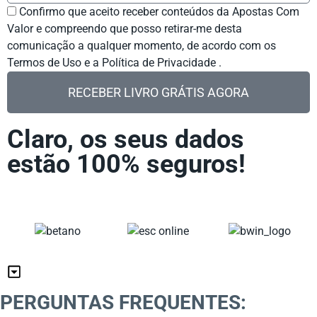
Confirmo que aceito receber conteúdos da Apostas Com
Valor e compreendo que posso retirar-me desta
comunicação a qualquer momento, de acordo com os
Termos de Uso e a Política de Privacidade
.
RECEBER LIVRO GRÁTIS AGORA
Claro, os seus dados
estão 100% seguros!
Este Livro tem o apoio de…
PERGUNTAS FREQUENTES: