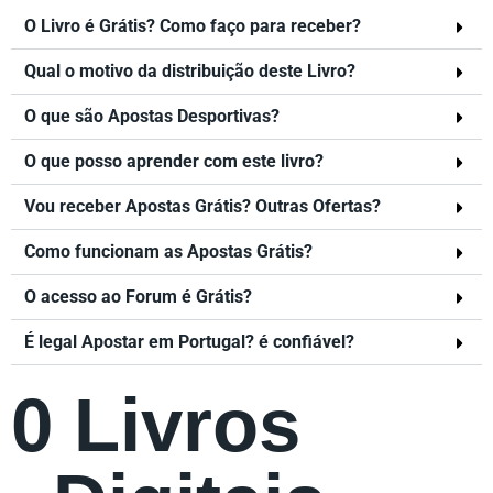
O Livro é Grátis? Como faço para receber?
Qual o motivo da distribuição deste Livro?
O que são Apostas Desportivas?
O que posso aprender com este livro?
Vou receber Apostas Grátis? Outras Ofertas?
Como funcionam as Apostas Grátis?
O acesso ao Forum é Grátis?
É legal Apostar em Portugal? é confiável?
0
 Livros 