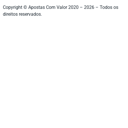
Copyright © Apostas Com Valor 2020 – 2026 – Todos os
direitos reservados.