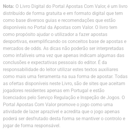
Nota:
O Livro Digital do Portal Apostas Com Valor, é um livro
distribuído de forma gratuita e em formato digital que tem
como base diversos guias e recomendações que estão
disponíveis no Portal da Apostas com Valor. O livro tem
como propósito ajudar o utilizador a fazer apostas
desportivas, exemplificando os conceitos base de apostas e
mercados de odds. As dicas não poderão ser interpretadas
como infalíveis uma vez que apenas indicam algumas das
conclusões e expectativas pessoais do editor. É da
responsabilidade do leitor utilizar estes textos auxiliares
como mais uma ferramenta na sua forma de apostar. Todas
as ofertas disponíveis neste Livro, são de sites que aceitam
jogadores residentes apenas em Portugal e estão
licenciados pelo Serviço Regulação e Inspeção de Jogos. O
Portal Apostas Com Valor promove o jogo como uma
atividade de lazer aprazível e acredita que o jogo apenas
poderá ser desfrutado desta forma se mantiver o controlo e
jogar de forma responsável.