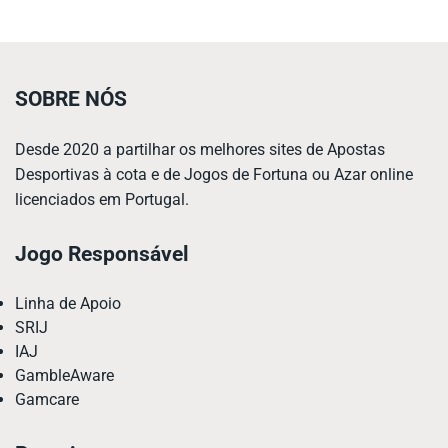
SOBRE NÓS
Desde 2020 a partilhar os melhores sites de Apostas
Desportivas à cota e de Jogos de Fortuna ou Azar online
licenciados em Portugal.
Jogo Responsável
Linha de Apoio
SRIJ
IAJ
GambleAware
Gamcare