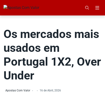
Os mercados mais
usados em
Portugal 1X2, Over
Under
Apostas Com Valor
16 de Abril, 2026
-
Wp