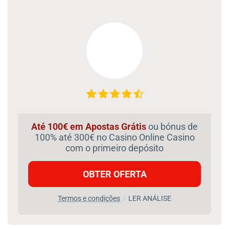
Até 100€ em Apostas Grátis
ou bónus de
100% até 300€ no Casino Online Casino
com o primeiro depósito
OBTER OFERTA
Termos e condições
LER ANÁLISE