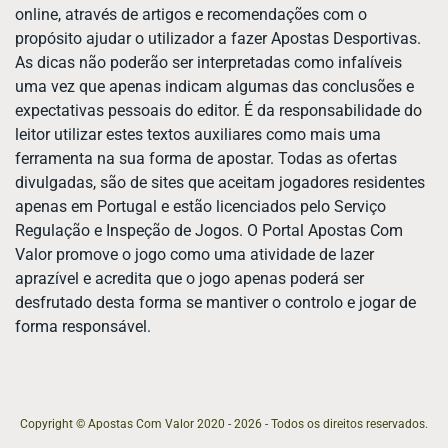
online, através de artigos e recomendações com o
propósito ajudar o utilizador a fazer Apostas Desportivas.
As dicas não poderão ser interpretadas como infalíveis
uma vez que apenas indicam algumas das conclusões e
expectativas pessoais do editor. É da responsabilidade do
leitor utilizar estes textos auxiliares como mais uma
ferramenta na sua forma de apostar. Todas as ofertas
divulgadas, são de sites que aceitam jogadores residentes
apenas em Portugal e estão licenciados pelo Serviço
Regulação e Inspeção de Jogos. O Portal Apostas Com
Valor promove o jogo como uma atividade de lazer
aprazível e acredita que o jogo apenas poderá ser
desfrutado desta forma se mantiver o controlo e jogar de
forma responsável.
Copyright © Apostas Com Valor 2020 - 2026 - Todos os direitos reservados.