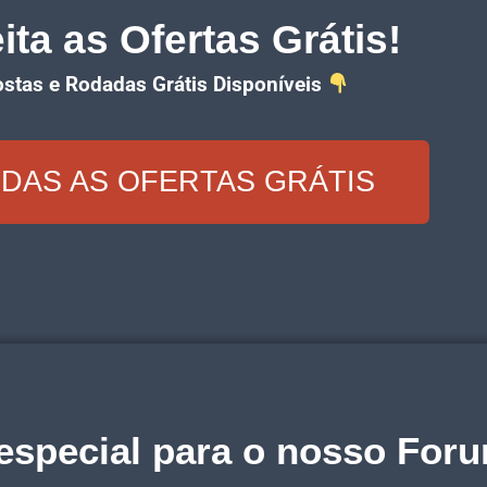
ita as Ofertas
Grátis
!
stas e Rodadas Grátis Disponíveis
DAS AS OFERTAS GRÁTIS
especial para o nosso Fo