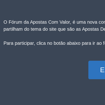
O Fórum da Apostas Com Valor, é uma nova comu
partilham do tema do site que são as Apostas De
Para participar, clica no botão abaixo para ir ao
E