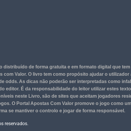
ro distribuído de forma gratuita e em formato digital que t
com Valor. O livro tem como propósito ajudar o utilizador 
e odds. As dicas não poderão ser interpretadas como infa
editor. É da responsabilidade do leitor utilizar estes tex
oníveis neste Livro, são de sites que aceitam jogadores re
ogos. O Portal Apostas Com Valor promove o jogo como uma 
rma se mantiver o controlo e jogar de forma responsável.
s reservados.