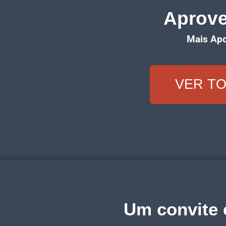
Aprove
Mais Apo
VER TO
Um convite 