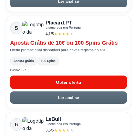
Ler análise
Placard.PT
5
Licenciada em Portugal
4,1/5
Aposta Grátis de 10€ ou 100 Spins Grátis
Oferta promocional disponível para novos registos no site.
Aposta grátis
100 Spins
Licença 026
Obter oferta
Ler análise
LeBull
6
Licenciada em Portugal
3,5/5