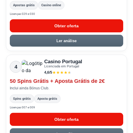
Apostas grátis
Casino online
Licenças 029 e 030
Obter oferta
Ler análise
Casino Portugal
4
Licenciada em Portugal
4,6/5
50 Spins Grátis + Aposta Grátis de 2€
Inclui ainda Bónus Club.
Spins grátis
Aposta grátis
Licenças 007 e 009
Obter oferta