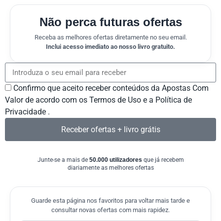
Não perca futuras ofertas
Receba as melhores ofertas diretamente no seu email.
Inclui acesso imediato ao nosso livro gratuito.
Confirmo que aceito receber conteúdos da Apostas Com
Valor de acordo com os
Termos de Uso e a Política de
Privacidade
.
Receber ofertas + livro grátis
Junte-se a mais de
50.000 utilizadores
que já recebem
diariamente as melhores ofertas
Guarde esta página nos favoritos para voltar mais tarde e
consultar novas ofertas com mais rapidez.