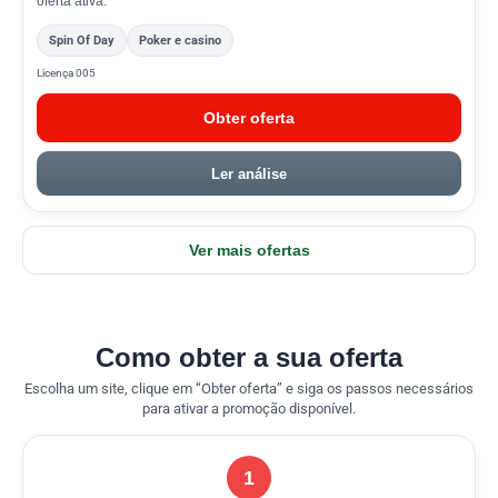
oferta ativa.
Spin Of Day
Poker e casino
Licença 005
Obter oferta
Ler análise
Ver mais ofertas
Como obter a sua oferta
Escolha um site, clique em “Obter oferta” e siga os passos necessários
para ativar a promoção disponível.
1