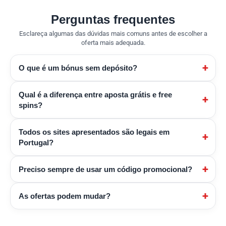
Perguntas frequentes
Esclareça algumas das dúvidas mais comuns antes de escolher a
oferta mais adequada.
O que é um bónus sem depósito?
Qual é a diferença entre aposta grátis e free
spins?
Todos os sites apresentados são legais em
Portugal?
Preciso sempre de usar um código promocional?
As ofertas podem mudar?