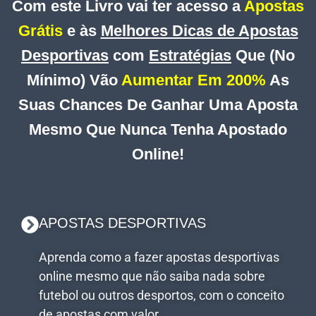
Com este Livro vai ter acesso a
Apostas
Grátis
e às
Melhores Dicas de Apostas
Desportivas
com
Estratégias
Que (No
Mínimo) Vão
Aumentar Em 200%
As
Suas Chances De Ganhar Uma Aposta
Mesmo Que Nunca Tenha Apostado
Online!
APOSTAS DESPORTIVAS
Aprenda como a fazer apostas desportivas
online mesmo que não saiba nada sobre
futebol ou outros desportos, com o conceito
de apostas com valor.