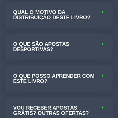
QUAL O MOTIVO DA
DISTRIBUIÇÃO DESTE LIVRO?
O QUE SÃO APOSTAS
DESPORTIVAS?
O QUE POSSO APRENDER COM
ESTE LIVRO?
VOU RECEBER APOSTAS
GRÁTIS? OUTRAS OFERTAS?