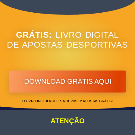
GRÁTIS:
LIVRO DIGITAL
DE APOSTAS DESPORTIVAS
DOWNLOAD GRÁTIS AQUI
O LIVRO INCLUI A OFERTA DE 20€ EM APOSTAS GRÁTIS!
ATENÇÃO