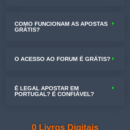
COMO FUNCIONAM AS APOSTAS
GRÁTIS?
O ACESSO AO FORUM É GRÁTIS?
É LEGAL APOSTAR EM
PORTUGAL? É CONFIÁVEL?
0
 Livros Digitais