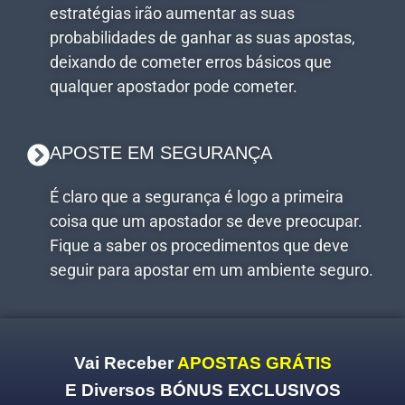
estratégias irão aumentar as suas
probabilidades de ganhar as suas apostas,
deixando de cometer erros básicos que
qualquer apostador pode cometer.
APOSTE EM SEGURANÇA
É claro que a segurança é logo a primeira
coisa que um apostador se deve preocupar.
Fique a saber os procedimentos que deve
seguir para apostar em um ambiente seguro.
Vai Receber
APOSTAS GRÁTIS
E Diversos BÓNUS EXCLUSIVOS