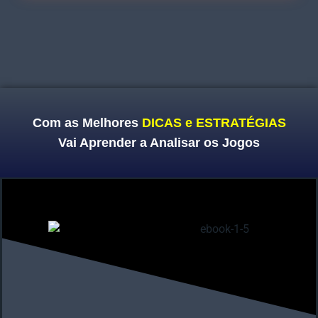
Com as Melhores
DICAS e ESTRATÉGIAS
Vai Aprender a Analisar os Jogos