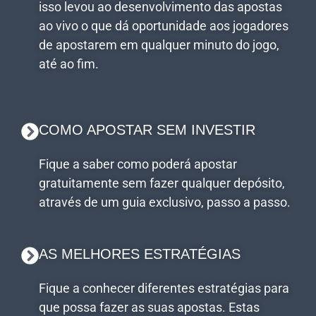
isso levou ao desenvolvimento das apostas
ao vivo o que dá oportunidade aos jogadores
de apostarem em qualquer minuto do jogo,
até ao fim.
COMO APOSTAR SEM INVESTIR
Fique a saber como poderá apostar
gratuitamente sem fazer qualquer depósito,
através de um guia exclusivo, passo a passo.
AS MELHORES ESTRATÉGIAS
Fique a conhecer diferentes estratégias para
que possa fazer as suas apostas. Estas