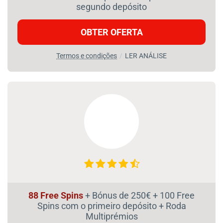
segundo depósito
OBTER OFERTA
Termos e condições
LER ANÁLISE
88 Free Spins
+ Bónus de 250€ + 100 Free
Spins com o primeiro depósito + Roda
Multiprémios