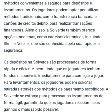
Bonus
métodos convenientes e seguros para depósitos e
solverde
levantamentos. Os jogadores podem optar por utilizar
métodos tradicionais, como transferência bancária e
cartões de crédito/débito, para realizar transações
financeiras. Além disso, a Solverde também oferece
opções modernas, como carteiras eletrónicas, incluindo
Skrill e Neteller, que são conhecidas pela sua rapidez e
segurança.
Os depósitos na Solverde são processados de forma
rápida e eficiente, permitindo que os jogadores tenham
fundos disponíveis imediatamente para começar a jogar.
Para levantamentos, os jogadores podem solicitar
retiradas através dos métodos de pagamento escolhidos. A
Solverde se esforça para processar os levantamentos de
forma ágil, garantindo que os jogadores recebam seus
ganhos o mais rápido possível.