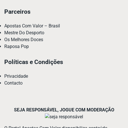
Parceiros
Apostas Com Valor – Brasil
Mestre Do Desporto
Os Melhores Doces
Raposa Pop
Políticas e Condições
Privacidade
Contacto
SEJA RESPONSÁVEL, JOGUE COM MODERAÇÃO