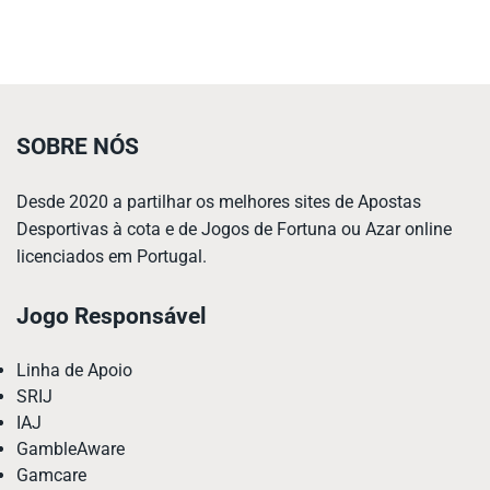
SOBRE NÓS
Desde 2020 a partilhar os melhores sites de Apostas
Desportivas à cota e de Jogos de Fortuna ou Azar online
licenciados em Portugal.
Jogo Responsável
Linha de Apoio
SRIJ
IAJ
GambleAware
Gamcare