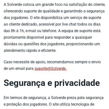
-
A Solverde coloca um grande foco na satisfação do cliente,
Bonus
oferecendo suporte de qualidade e garantindo a segurança
solverde
dos jogadores. O site disponibiliza um serviço de suporte
ao cliente dedicado, acessível por live chat todos os dias
das 8h à 1h, e-mail ou telefone. A equipa de suporte está
prontamente disponível para responder a quaisquer
dúvidas ou questões dos jogadores, proporcionando um
atendimento rápido e eficiente.
Caso necessite de apoio, recomendamos sempre o envio
-
de um email para
suporte@Solverde
.
Suporte@Solverde
Segurança e privacidade
Em termos de segurança, a Solverde preza pela segurança
e proteção dos jogadores. O site utiliza tecnologia de