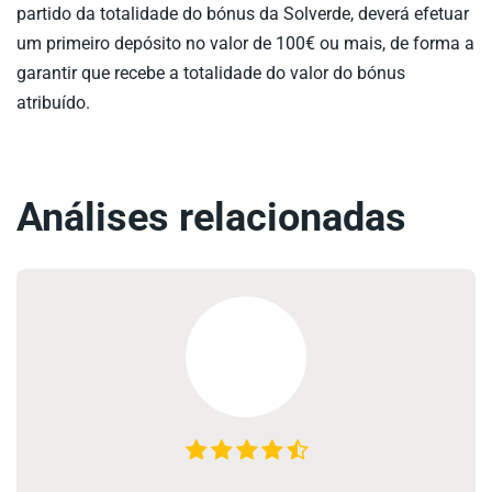
partido da totalidade do bónus da Solverde, deverá efetuar
um primeiro depósito no valor de 100€ ou mais, de forma a
garantir que recebe a totalidade do valor do bónus
atribuído.
Análises relacionadas