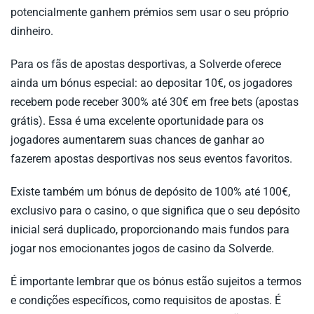
potencialmente ganhem prémios sem usar o seu próprio
dinheiro.
Para os fãs de apostas desportivas, a Solverde oferece
ainda um bónus especial: ao depositar 10€, os jogadores
recebem pode receber 300% até 30€ em free bets (apostas
grátis). Essa é uma excelente oportunidade para os
jogadores aumentarem suas chances de ganhar ao
fazerem apostas desportivas nos seus eventos favoritos.
Existe também um bónus de depósito de 100% até 100€,
exclusivo para o casino, o que significa que o seu depósito
inicial será duplicado, proporcionando mais fundos para
jogar nos emocionantes jogos de casino da Solverde.
É importante lembrar que os bónus estão sujeitos a termos
e condições específicos, como requisitos de apostas. É