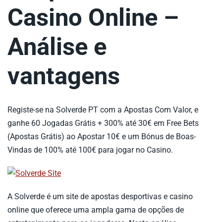
Casino Online –
Análise e
vantagens
Registe-se na Solverde PT com a Apostas Com Valor, e
ganhe 60 Jogadas Grátis + 300% até 30€ em Free Bets
(Apostas Grátis) ao Apostar 10€ e um Bónus de Boas-
Vindas de 100% até 100€ para jogar no Casino.
-
A Solverde é um site de apostas desportivas e casino
Bonus
online que oferece uma ampla gama de opções de
solverde