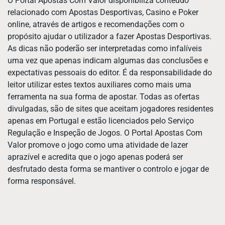
O Portal Apostas Com Valor disponibiliza conteúdo
relacionado com Apostas Desportivas, Casino e Poker
online, através de artigos e recomendações com o
propósito ajudar o utilizador a fazer Apostas Desportivas.
As dicas não poderão ser interpretadas como infalíveis
uma vez que apenas indicam algumas das conclusões e
expectativas pessoais do editor. É da responsabilidade do
leitor utilizar estes textos auxiliares como mais uma
ferramenta na sua forma de apostar. Todas as ofertas
divulgadas, são de sites que aceitam jogadores residentes
apenas em Portugal e estão licenciados pelo Serviço
Regulação e Inspeção de Jogos. O Portal Apostas Com
Valor promove o jogo como uma atividade de lazer
aprazível e acredita que o jogo apenas poderá ser
desfrutado desta forma se mantiver o controlo e jogar de
forma responsável.