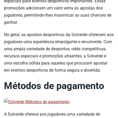
especiais para eventos desportivos importantes. Essas
promoções adicionam um valor extra às apostas dos
jogadores, permitindo-lhes maximizar as suas chances de
ganhar.
No geral, as apostas desportivas da Solverde oferecem aos
jogadores uma experiência empolgante e envolvente. Com
uma ampla variedade de desportos, odds competitivas,
recursos especiais e promoções atraentes, a Solverde é
uma escolha sólida para aqueles que procuram apostar
em eventos desportivos de forma segura e divertida.
Métodos de pagamento
-
A Solverde oferece aos jogadores uma variedade de