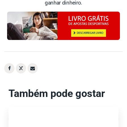
ganhar dinheiro.
Também pode gostar