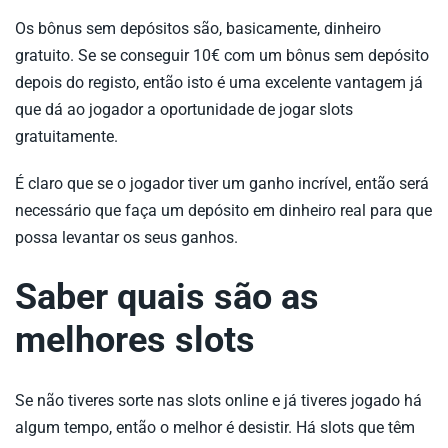
Os bônus sem depósitos são, basicamente, dinheiro
gratuito. Se se conseguir 10€ com um bônus sem depósito
depois do registo, então isto é uma excelente vantagem já
que dá ao jogador a oportunidade de jogar slots
gratuitamente.
É claro que se o jogador tiver um ganho incrível, então será
necessário que faça um depósito em dinheiro real para que
possa levantar os seus ganhos.
Saber quais são as
melhores slots
Se não tiveres sorte nas slots online e já tiveres jogado há
algum tempo, então o melhor é desistir. Há slots que têm