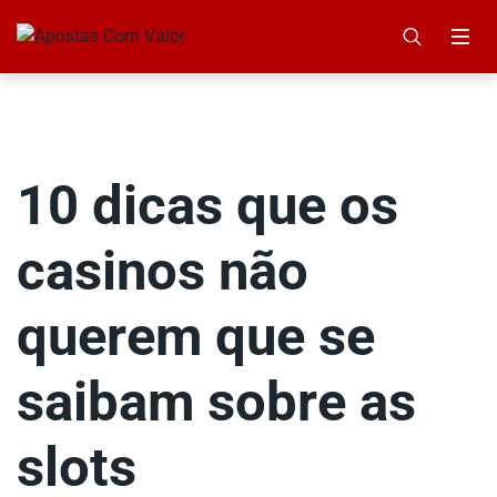
10 dicas que os
casinos não
querem que se
saibam sobre as
slots