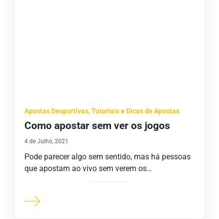
Apostas Desportivas
,
Tutoriais e Dicas de Apostas
Como apostar sem ver os jogos
4 de Julho, 2021
Pode parecer algo sem sentido, mas há pessoas
que apostam ao vivo sem verem os…