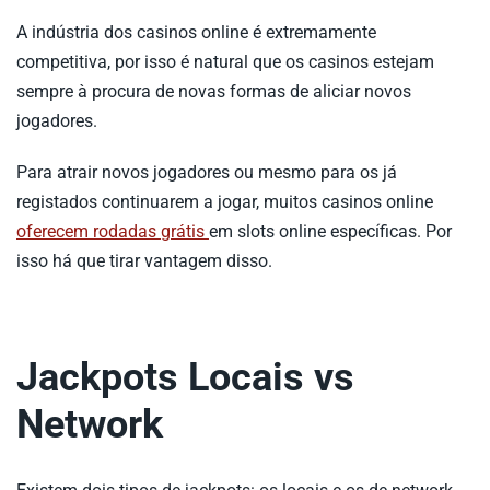
A indústria dos casinos online é extremamente
competitiva, por isso é natural que os casinos estejam
sempre à procura de novas formas de aliciar novos
jogadores.
Para atrair novos jogadores ou mesmo para os já
registados continuarem a jogar, muitos casinos online
-
oferecem rodadas grátis
em slots online específicas. Por
Queres
isso há que tirar vantagem disso.
ganhar
o
bonus
Jackpots Locais vs
da
slot
Network
machine
descobre