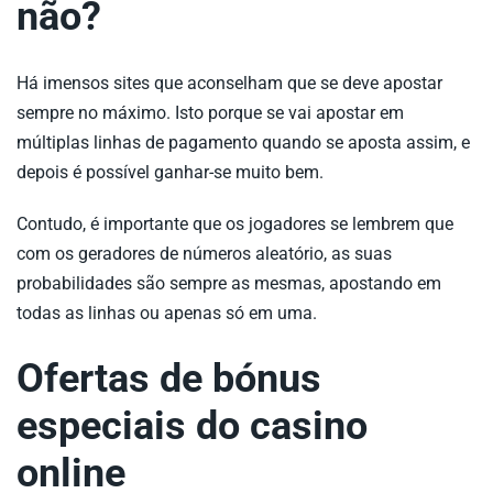
não?
vantagens
Há imensos sites que aconselham que se deve apostar
sempre no máximo. Isto porque se vai apostar em
múltiplas linhas de pagamento quando se aposta assim, e
depois é possível ganhar-se muito bem.
Contudo, é importante que os jogadores se lembrem que
com os geradores de números aleatório, as suas
probabilidades são sempre as mesmas, apostando em
todas as linhas ou apenas só em uma.
Ofertas de bónus
especiais do casino
online