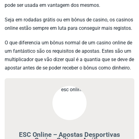
pode ser usada em vantagem dos mesmos.
Seja em rodadas grátis ou em bônus de casino, os casinos
online estão sempre em luta para conseguir mais registos.
O que diferencia um bônus normal de um casino online de
um fantástico são os requisitos de apostas. Estes são um
multiplicador que vão dizer qual é a quantia que se deve de
apostar antes de se poder receber o bônus como dinheiro.
ESC Online – Apostas Desportivas