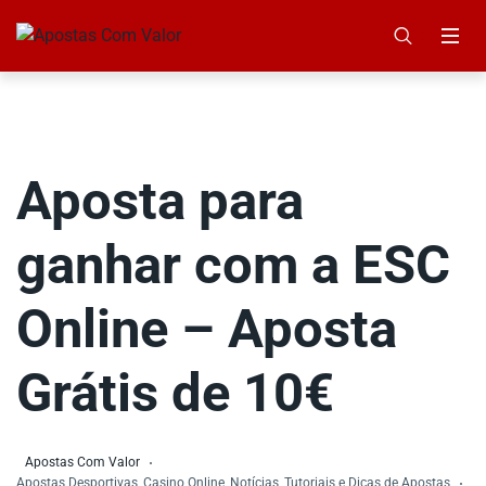
Aposta para
ganhar com a ESC
Online – Aposta
Grátis de 10€
Apostas Com Valor
Apostas Desportivas
,
Casino Online
,
Notícias
,
Tutoriais e Dicas de Apostas