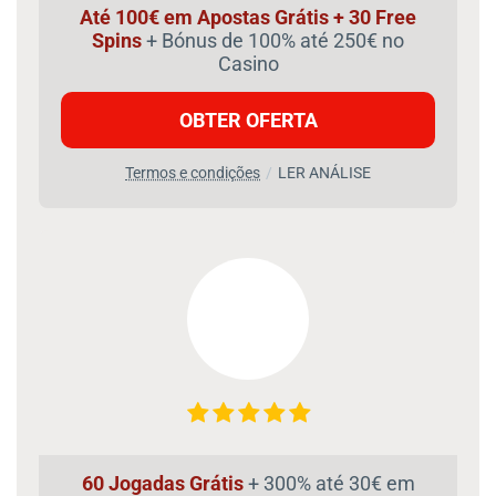
Até 100€ em Apostas Grátis + 30 Free
Spins
+ Bónus de 100% até 250€ no
Casino
OBTER OFERTA
Termos e condições
LER ANÁLISE
60 Jogadas Grátis
+ 300% até 30€ em