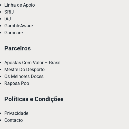
Linha de Apoio
SRIJ
IAJ
GambleAware
Gamcare
Parceiros
Apostas Com Valor – Brasil
Mestre Do Desporto
Os Melhores Doces
Raposa Pop
Políticas e Condições
Privacidade
Contacto