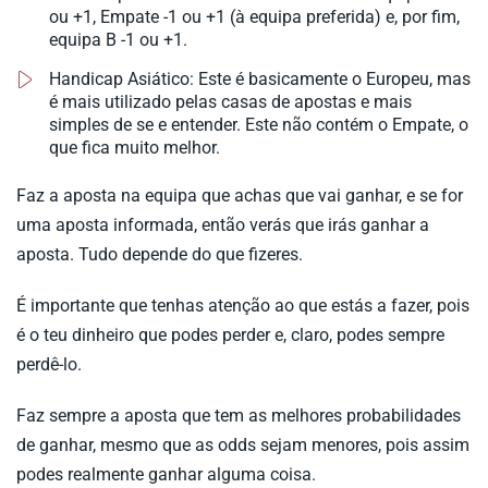
ou +1, Empate -1 ou +1 (à equipa preferida) e, por fim,
equipa B -1 ou +1.
Handicap Asiático: Este é basicamente o Europeu, mas
é mais utilizado pelas casas de apostas e mais
simples de se e entender. Este não contém o Empate, o
que fica muito melhor.
Faz a aposta na equipa que achas que vai ganhar, e se for
uma aposta informada, então verás que irás ganhar a
aposta. Tudo depende do que fizeres.
É importante que tenhas atenção ao que estás a fazer, pois
é o teu dinheiro que podes perder e, claro, podes sempre
perdê-lo.
Faz sempre a aposta que tem as melhores probabilidades
de ganhar, mesmo que as odds sejam menores, pois assim
podes realmente ganhar alguma coisa.