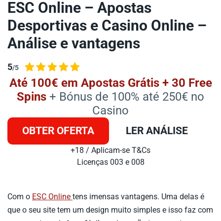
ESC Online – Apostas
Desportivas e Casino Online –
Análise e vantagens
5
/5
Até 100€ em Apostas Grátis + 30 Free
Spins
+ Bónus de 100% até 250€ no
Casino
OBTER OFERTA
LER ANÁLISE
+18 / Aplicam-se T&Cs
Licenças 003 e 008
-
Com o
ESC Online
tens imensas vantagens. Uma delas é
Bonus
que o seu site tem um design muito simples e isso faz com