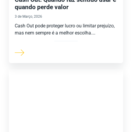
quando perde valor
3 de Março, 2026
Cash Out pode proteger lucro ou limitar prejuízo,
mas nem sempre é a melhor escolha.…