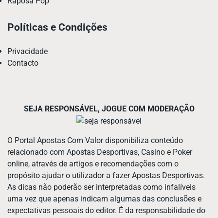
Raposa Pop
Políticas e Condições
Privacidade
Contacto
SEJA RESPONSÁVEL, JOGUE COM MODERAÇÃO
O Portal Apostas Com Valor disponibiliza conteúdo
relacionado com Apostas Desportivas, Casino e Poker
online, através de artigos e recomendações com o
propósito ajudar o utilizador a fazer Apostas Desportivas.
As dicas não poderão ser interpretadas como infalíveis
uma vez que apenas indicam algumas das conclusões e
expectativas pessoais do editor. É da responsabilidade do