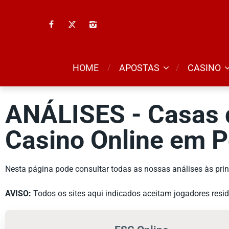
HOME
APOSTAS
CASINO
ANÁLISES - Casas 
Casino Online em P
Nesta página pode consultar todas as nossas análises às prin
AVISO:
Todos os sites aqui indicados aceitam jogadores resi