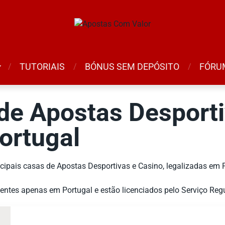
TUTORIAIS
BÓNUS SEM DEPÓSITO
FÓRU
de Apostas Desporti
ortugal
cipais casas de Apostas Desportivas e Casino, legalizadas em P
dentes apenas em Portugal e estão licenciados pelo Serviço Reg