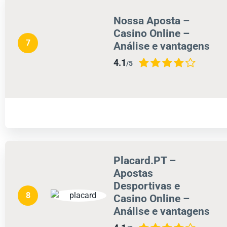
Nossa Aposta –
Casino Online –
Análise e vantagens
4.1
/5
Placard.PT –
Apostas
Desportivas e
Casino Online –
Análise e vantagens