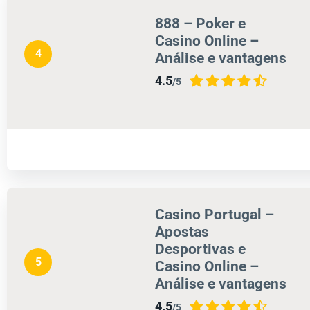
888 – Poker e
Casino Online –
Análise e vantagens
4.5
/5
Casino Portugal –
Apostas
Desportivas e
Casino Online –
Análise e vantagens
4.5
/5