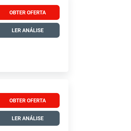
OBTER OFERTA
LER ANÁLISE
OBTER OFERTA
LER ANÁLISE