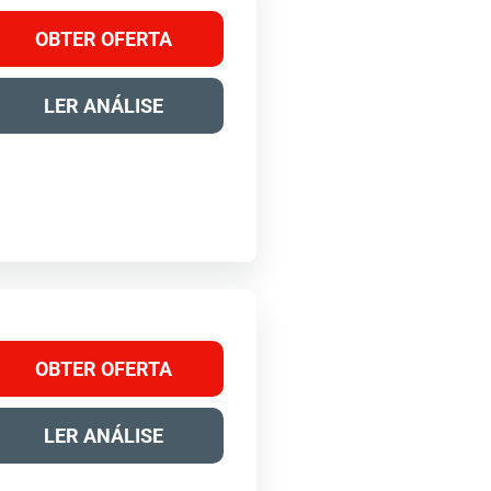
OBTER OFERTA
LER ANÁLISE
OBTER OFERTA
LER ANÁLISE