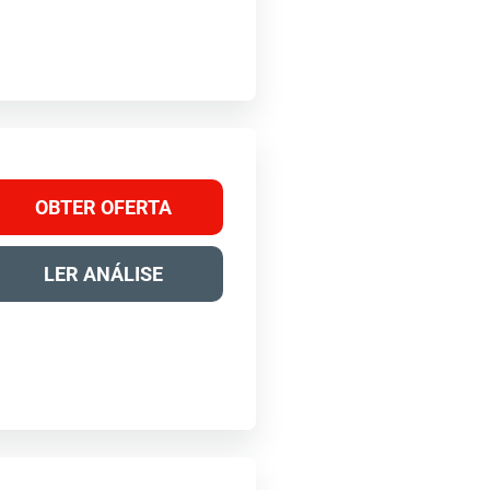
OBTER OFERTA
LER ANÁLISE