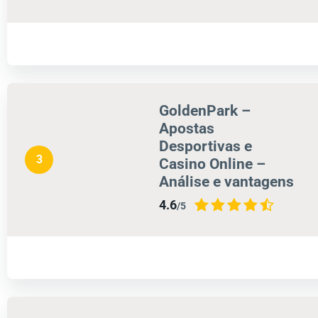
GoldenPark –
Apostas
Desportivas e
Casino Online –
Análise e vantagens
4.6
/5