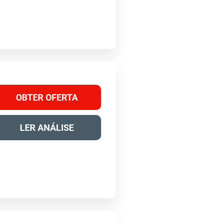
OBTER OFERTA
LER ANÁLISE