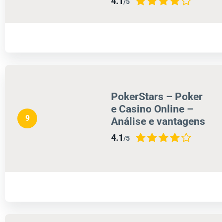
4.1
/5
PokerStars – Poker
e Casino Online –
Análise e vantagens
4.1
/5