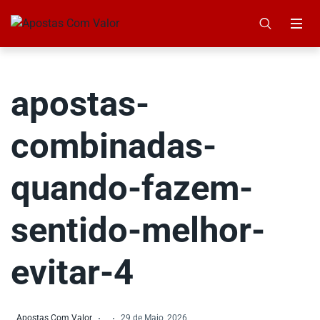
apostas-
combinadas-
quando-fazem-
sentido-melhor-
evitar-4
Apostas Com Valor
29 de Maio, 2026