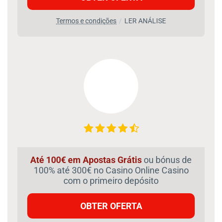
Termos e condições
LER ANÁLISE
Até 100€ em Apostas Grátis
ou bónus de
100% até 300€ no Casino Online Casino
com o primeiro depósito
OBTER OFERTA