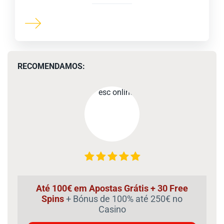
RECOMENDAMOS:
Até 100€ em Apostas Grátis + 30 Free
Spins
+ Bónus de 100% até 250€ no
Casino