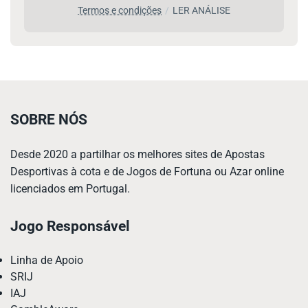
Termos e condições
LER ANÁLISE
SOBRE NÓS
Desde 2020 a partilhar os melhores sites de Apostas
Desportivas à cota e de Jogos de Fortuna ou Azar online
licenciados em Portugal.
Jogo Responsável
Linha de Apoio
SRIJ
IAJ