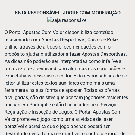
SEJA RESPONSÁVEL, JOGUE COM MODERAÇÃO
O Portal Apostas Com Valor disponibiliza conteúdo
relacionado com Apostas Desportivas, Casino e Poker
online, através de artigos e recomendações com o
propósito ajudar o utilizador a fazer Apostas Desportivas.
As dicas não poderão ser interpretadas como infalíveis
uma vez que apenas indicam algumas das conclusões e
expectativas pessoais do editor. É da responsabilidade do
leitor utilizar estes textos auxiliares como mais uma
ferramenta na sua forma de apostar. Todas as ofertas
divulgadas, são de sites que aceitam jogadores residentes
apenas em Portugal e estão licenciados pelo Serviço
Regulação e Inspeção de Jogos. O Portal Apostas Com
Valor promove o jogo como uma atividade de lazer
aprazível e acredita que o jogo apenas poderá ser
desfrutado desta forma se mantiver o controlo e jogar de