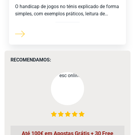
O handicap de jogos no ténis explicado de forma
simples, com exemplos práticos, leitura de…
RECOMENDAMOS:
Até 100€ em Apostas Grátis + 30 Free