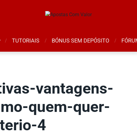
TUTORIAIS
BÓNUS SEM DEPÓSITO
FÓRU
tivas-vantagens-
smo-quem-quer-
terio-4