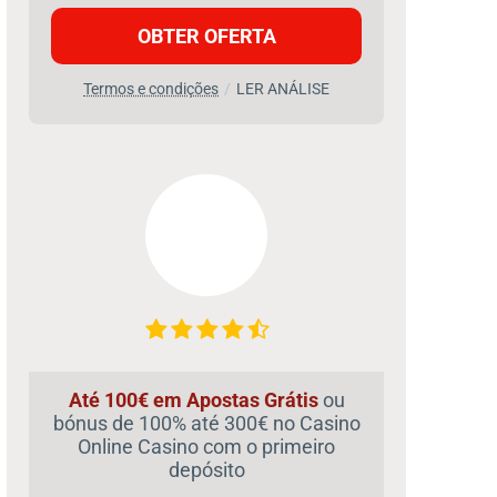
OBTER OFERTA
Termos e condições
LER ANÁLISE
Até 100€ em Apostas Grátis
ou
bónus de 100% até 300€ no Casino
Online Casino com o primeiro
depósito