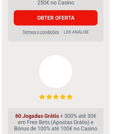
250€ no Casino
OBTER OFERTA
Termos e condições
LER ANÁLISE
60 Jogadas Grátis
+ 300% até 30€
em Free Bets (Apostas Grátis) e
Bónus de 100% até 100€ no Casino