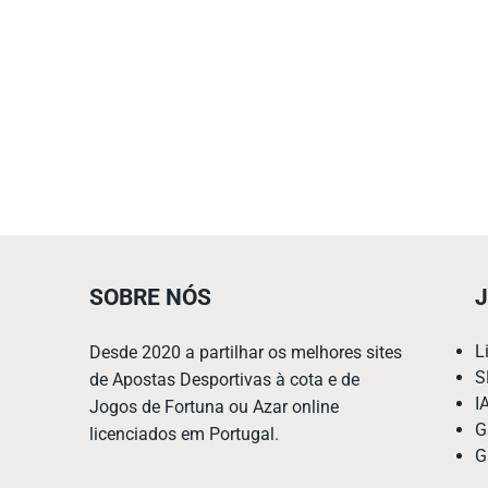
SOBRE NÓS
J
L
Desde 2020 a partilhar os melhores sites
S
de Apostas Desportivas à cota e de
I
Jogos de Fortuna ou Azar online
G
licenciados em Portugal.
G