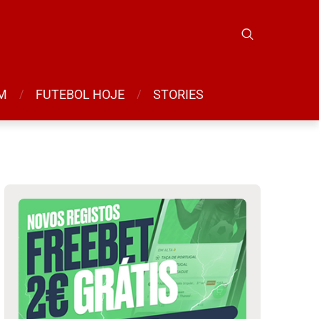
M
FUTEBOL HOJE
STORIES