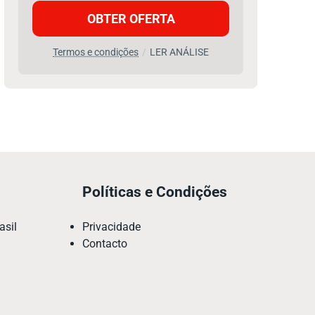
OBTER OFERTA
Termos e condições
LER ANÁLISE
Políticas e Condições
asil
Privacidade
Contacto