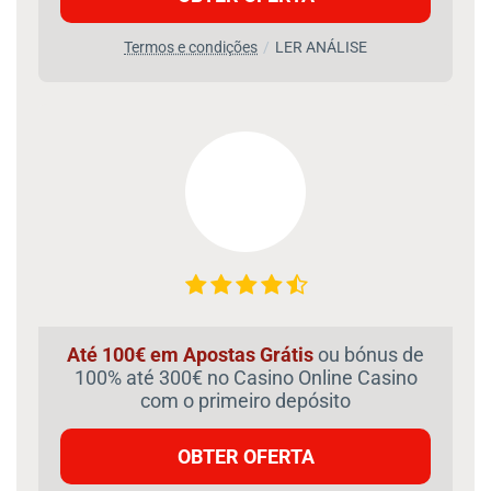
Termos e condições
LER ANÁLISE
Até 100€ em Apostas Grátis
ou bónus de
100% até 300€ no Casino Online Casino
com o primeiro depósito
OBTER OFERTA