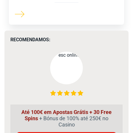
RECOMENDAMOS:
Até 100€ em Apostas Grátis + 30 Free
Spins
+ Bónus de 100% até 250€ no
Casino