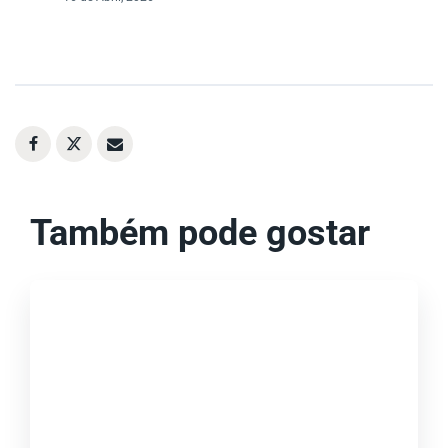
-
Wp
content
uploads
2026
04
apostas
em
Também pode gostar
jogadores
como
avaliar
minutos
e
forma_1776342306.webp