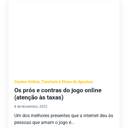
Casino Online
,
Tutoriais e Dicas de Apostas
Os prós e contras do jogo online
(atenção às taxas)
8 de Novembro, 2022
Um dos melhores presentes que a internet deu às
pessoas que amam o jogo é…