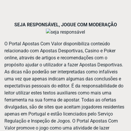
SEJA RESPONSÁVEL, JOGUE COM MODERAÇÃO
O Portal Apostas Com Valor disponibiliza conteúdo
relacionado com Apostas Desportivas, Casino e Poker
online, através de artigos e recomendações com o
propósito ajudar o utilizador a fazer Apostas Desportivas.
As dicas não poderão ser interpretadas como infalíveis
uma vez que apenas indicam algumas das conclusões e
expectativas pessoais do editor. É da responsabilidade do
leitor utilizar estes textos auxiliares como mais uma
ferramenta na sua forma de apostar. Todas as ofertas
divulgadas, são de sites que aceitam jogadores residentes
apenas em Portugal e estão licenciados pelo Serviço
Regulação e Inspeção de Jogos. O Portal Apostas Com
Valor promove o jogo como uma atividade de lazer