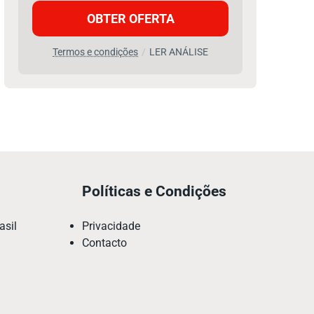
OBTER OFERTA
Termos e condições
LER ANÁLISE
Políticas e Condições
asil
Privacidade
Contacto