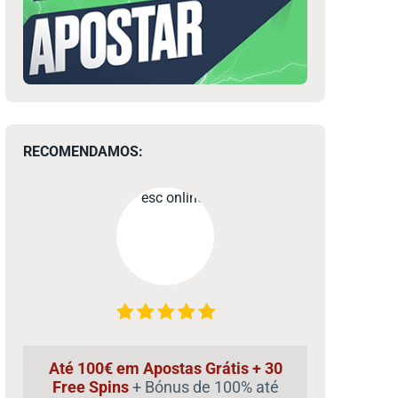
RECOMENDAMOS:
Até 100€ em Apostas Grátis + 30
Free Spins
+ Bónus de 100% até