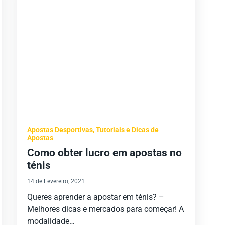
Apostas Desportivas
,
Tutoriais e Dicas de
Apostas
Como obter lucro em apostas no
ténis
14 de Fevereiro, 2021
Queres aprender a apostar em ténis? –
Melhores dicas e mercados para começar! A
modalidade…