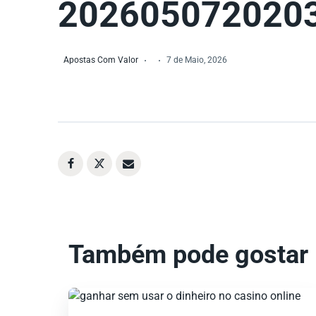
2026050720203
Apostas Com Valor
7 de Maio, 2026
-
Wp
content
uploads
2026
05
apostas
online
e
Também pode gostar
autocontrolo
guia
pratico
para