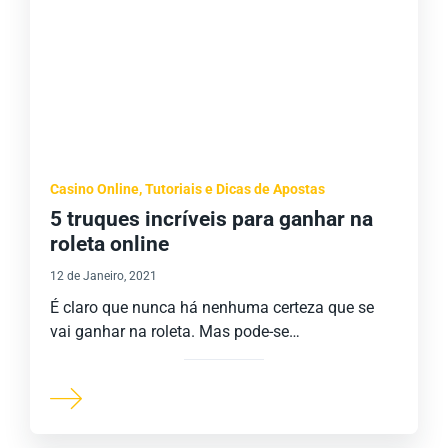
sao
so
decidir
melhor
gerir
riscos
2.webp
Casino Online
,
Tutoriais e Dicas de Apostas
5 truques incríveis para ganhar na
roleta online
12 de Janeiro, 2021
É claro que nunca há nenhuma certeza que se
vai ganhar na roleta. Mas pode-se…