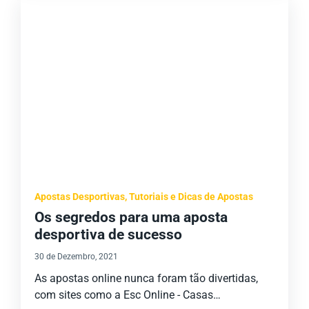
Apostas Desportivas
,
Tutoriais e Dicas de Apostas
Os segredos para uma aposta
desportiva de sucesso
30 de Dezembro, 2021
As apostas online nunca foram tão divertidas,
com sites como a Esc Online - Casas…