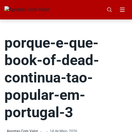
porque-e-que-
book-of-dead-
continua-tao-
popular-em-
portugal-3
Apostas Com Valor
14 de Maio, 2026