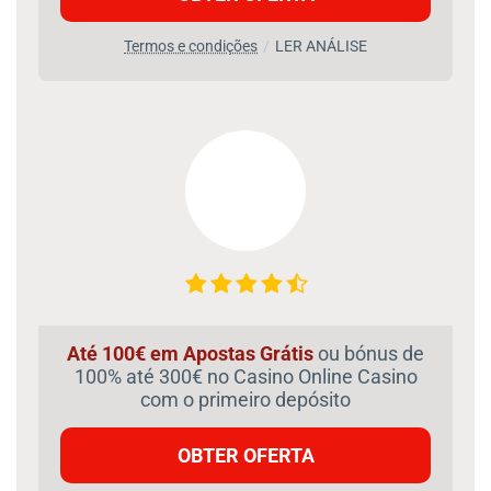
Termos e condições
LER ANÁLISE
Até 100€ em Apostas Grátis
ou bónus de
100% até 300€ no Casino Online Casino
com o primeiro depósito
OBTER OFERTA