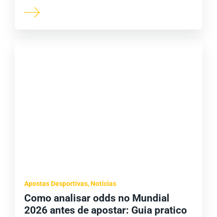
Apostas Desportivas
,
Notícias
Como analisar odds no Mundial
2026 antes de apostar: Guia pratico