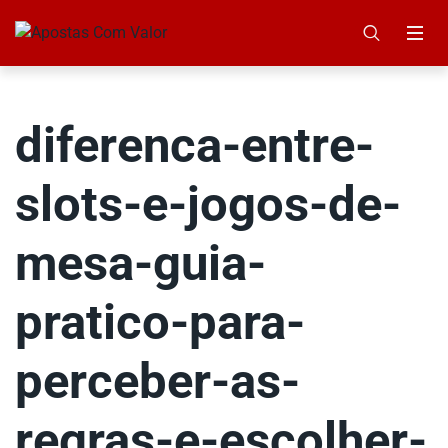
diferenca-entre-
slots-e-jogos-de-
mesa-guia-
pratico-para-
perceber-as-
regras-e-escolher-