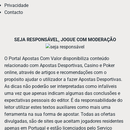
Privacidade
Contacto
SEJA RESPONSÁVEL, JOGUE COM MODERAÇÃO
O Portal Apostas Com Valor disponibiliza conteúdo
relacionado com Apostas Desportivas, Casino e Poker
online, através de artigos e recomendações com o
propósito ajudar o utilizador a fazer Apostas Desportivas.
As dicas não poderão ser interpretadas como infalíveis
uma vez que apenas indicam algumas das conclusões e
expectativas pessoais do editor. É da responsabilidade do
leitor utilizar estes textos auxiliares como mais uma
ferramenta na sua forma de apostar. Todas as ofertas
divulgadas, são de sites que aceitam jogadores residentes
apenas em Portugal e estão licenciados pelo Serviço