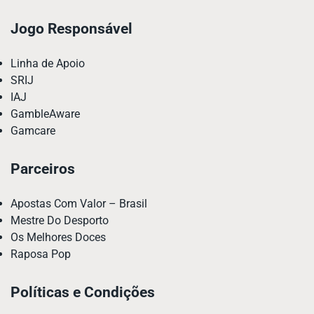
Jogo Responsável
Linha de Apoio
SRIJ
IAJ
GambleAware
Gamcare
Parceiros
Apostas Com Valor – Brasil
Mestre Do Desporto
Os Melhores Doces
Raposa Pop
Políticas e Condições