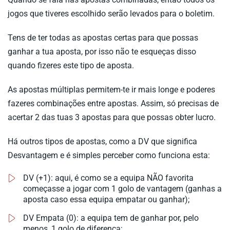
casinoportugal
jogos que tiveres escolhido serão levados para o boletim.
Tens de ter todas as apostas certas para que possas
ganhar a tua aposta, por isso não te esqueças disso
quando fizeres este tipo de aposta.
As apostas múltiplas permitem-te ir mais longe e poderes
fazeres combinações entre apostas. Assim, só precisas de
acertar 2 das tuas 3 apostas para que possas obter lucro.
Há outros tipos de apostas, como a DV que significa
Desvantagem e é simples perceber como funciona esta:
DV (+1): aqui, é como se a equipa NÃO favorita
começasse a jogar com 1 golo de vantagem (ganhas a
aposta caso essa equipa empatar ou ganhar);
DV Empata (0): a equipa tem de ganhar por, pelo
menos, 1 golo de diferença;