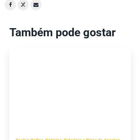
Também pode gostar