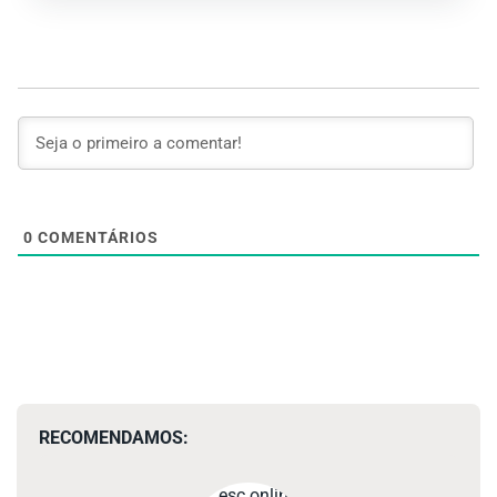
0
COMENTÁRIOS
RECOMENDAMOS: