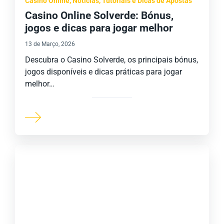
Casino Online
,
Notícias
,
Tutoriais e Dicas de Apostas
Casino Online Solverde: Bónus,
jogos e dicas para jogar melhor
13 de Março, 2026
Descubra o Casino Solverde, os principais bónus,
jogos disponíveis e dicas práticas para jogar
melhor…