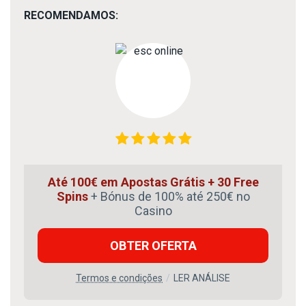
RECOMENDAMOS:
Até 100€ em Apostas Grátis + 30 Free
Spins
+ Bónus de 100% até 250€ no
Casino
OBTER OFERTA
Termos e condições
LER ANÁLISE