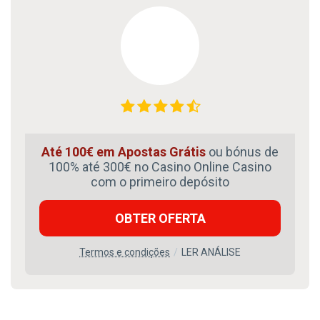
Até 100€ em Apostas Grátis
ou bónus de
100% até 300€ no Casino Online Casino
com o primeiro depósito
OBTER OFERTA
Termos e condições
LER ANÁLISE