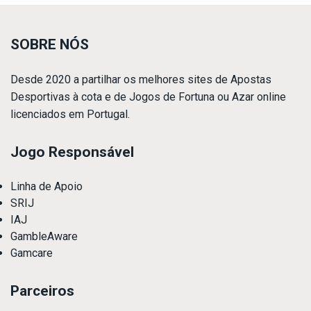
SOBRE NÓS
Desde 2020 a partilhar os melhores sites de Apostas
Desportivas à cota e de Jogos de Fortuna ou Azar online
licenciados em Portugal.
Jogo Responsável
Linha de Apoio
SRIJ
IAJ
GambleAware
Gamcare
Parceiros