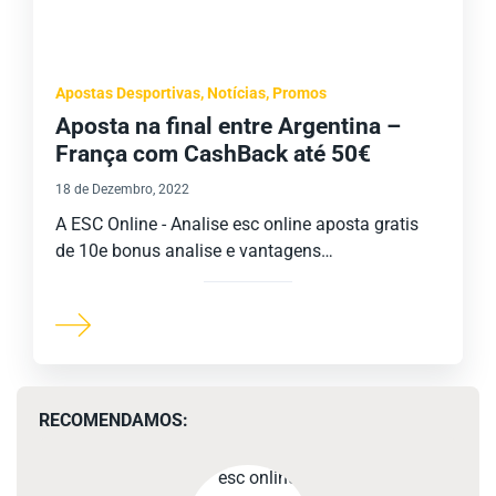
Apostas Desportivas
,
Notícias
,
Promos
Aposta na final entre Argentina –
França com CashBack até 50€
18 de Dezembro, 2022
A ESC Online - Analise esc online aposta gratis
de 10e bonus analise e vantagens…
RECOMENDAMOS: