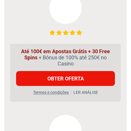
Até 100€ em Apostas Grátis + 30 Free
Spins
+ Bónus de 100% até 250€ no
Casino
OBTER OFERTA
Termos e condições
LER ANÁLISE