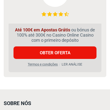
Até 100€ em Apostas Grátis
ou bónus de
100% até 300€ no Casino Online Casino
com o primeiro depósito
OBTER OFERTA
Termos e condições
LER ANÁLISE
SOBRE NÓS