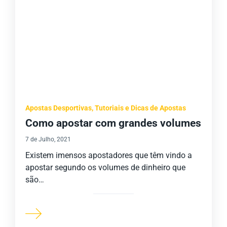
Apostas Desportivas
,
Tutoriais e Dicas de Apostas
Como apostar com grandes volumes
7 de Julho, 2021
Existem imensos apostadores que têm vindo a
apostar segundo os volumes de dinheiro que
são…