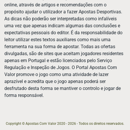
online, através de artigos e recomendações com o
propósito ajudar o utilizador a fazer Apostas Desportivas.
As dicas não poderão ser interpretadas como infalíveis
uma vez que apenas indicam algumas das conclusões e
expectativas pessoais do editor. É da responsabilidade do
leitor utilizar estes textos auxiliares como mais uma
ferramenta na sua forma de apostar. Todas as ofertas
divulgadas, são de sites que aceitam jogadores residentes
apenas em Portugal e estão licenciados pelo Serviço
Regulação e Inspeção de Jogos. O Portal Apostas Com
Valor promove o jogo como uma atividade de lazer
aprazível e acredita que o jogo apenas poderá ser
desfrutado desta forma se mantiver o controlo e jogar de
forma responsável.
Copyright © Apostas Com Valor 2020 - 2026 - Todos os direitos reservados.