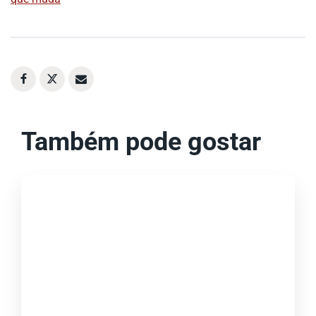
co
u
2
1
O
i
d
Também pode gostar
5
e
s
ap
Fi
a
en
o
q