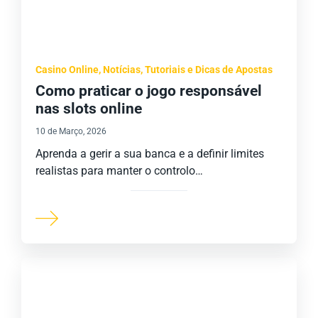
m
Casino Online
,
Notícias
,
Tutoriais e Dicas de Apostas
Como praticar o jogo responsável
nas slots online
10 de Março, 2026
Aprenda a gerir a sua banca e a definir limites
realistas para manter o controlo…