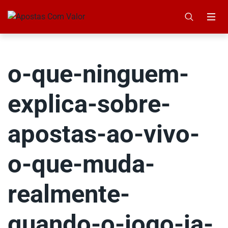
o-que-ninguem-
explica-sobre-
apostas-ao-vivo-
o-que-muda-
realmente-
quando-o-jogo-ja-