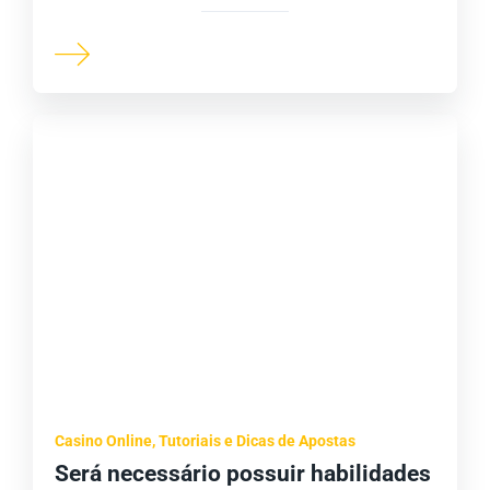
Casino Online
,
Tutoriais e Dicas de Apostas
Será necessário possuir habilidades