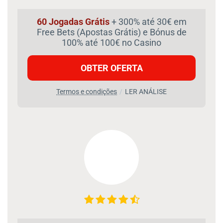
60 Jogadas Grátis
+ 300% até 30€ em
Free Bets (Apostas Grátis) e Bónus de
100% até 100€ no Casino
OBTER OFERTA
Termos e condições
LER ANÁLISE