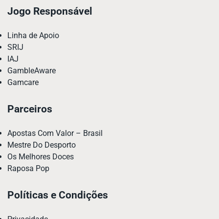
Jogo Responsável
Linha de Apoio
SRIJ
IAJ
GambleAware
Gamcare
Parceiros
Apostas Com Valor – Brasil
Mestre Do Desporto
Os Melhores Doces
Raposa Pop
Políticas e Condições