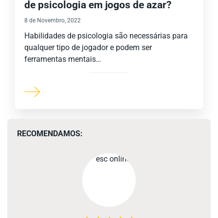
de psicologia em jogos de azar?
8 de Novembro, 2022
Habilidades de psicologia são necessárias para
qualquer tipo de jogador e podem ser
ferramentas mentais…
RECOMENDAMOS: