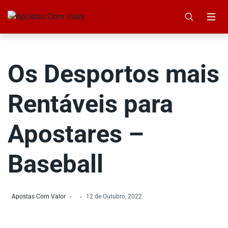
Os Desportos mais
Rentáveis para
Apostares –
Baseball
Apostas Com Valor
12 de Outubro, 2022
-
Wp