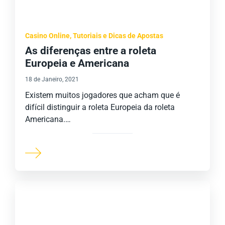
Casino Online
,
Tutoriais e Dicas de Apostas
As diferenças entre a roleta
Europeia e Americana
18 de Janeiro, 2021
Existem muitos jogadores que acham que é
difícil distinguir a roleta Europeia da roleta
Americana.…