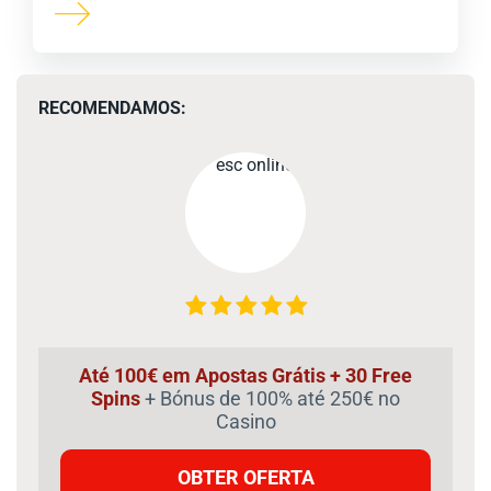
RECOMENDAMOS:
Até 100€ em Apostas Grátis + 30 Free
Spins
+ Bónus de 100% até 250€ no
Casino
OBTER OFERTA