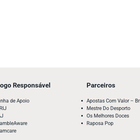
ogo Responsável
Parceiros
inha de Apoio
Apostas Com Valor – Br
RIJ
Mestre Do Desporto
AJ
Os Melhores Doces
ambleAware
Raposa Pop
amcare