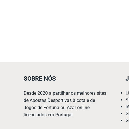
SOBRE NÓS
J
L
Desde 2020 a partilhar os melhores sites
S
de Apostas Desportivas à cota e de
I
Jogos de Fortuna ou Azar online
G
licenciados em Portugal.
G