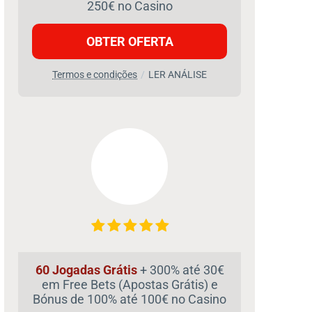
250€ no Casino
OBTER OFERTA
Termos e condições
LER ANÁLISE
60 Jogadas Grátis
+ 300% até 30€
em Free Bets (Apostas Grátis) e
Bónus de 100% até 100€ no Casino