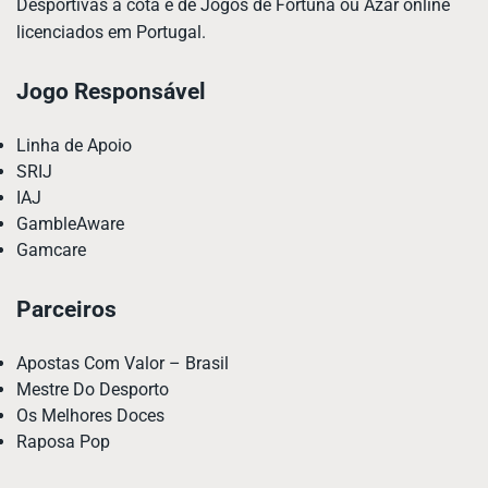
Desportivas à cota e de Jogos de Fortuna ou Azar online
licenciados em Portugal.
Jogo Responsável
Linha de Apoio
SRIJ
IAJ
GambleAware
Gamcare
Parceiros
Apostas Com Valor – Brasil
Mestre Do Desporto
Os Melhores Doces
Raposa Pop