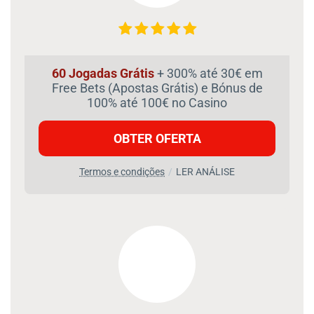
60 Jogadas Grátis
+ 300% até 30€ em
Free Bets (Apostas Grátis) e Bónus de
100% até 100€ no Casino
OBTER OFERTA
Termos e condições
LER ANÁLISE