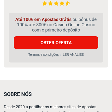
Até 100€ em Apostas Grátis
ou bónus de
100% até 300€ no Casino Online Casino
com o primeiro depósito
OBTER OFERTA
Termos e condições
LER ANÁLISE
SOBRE NÓS
Desde 2020 a partilhar os melhores sites de Apostas