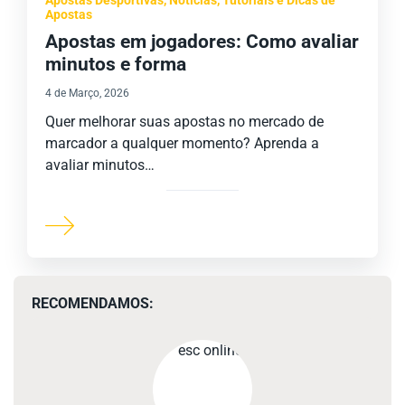
Apostas Desportivas
,
Notícias
,
Tutoriais e Dicas de
Apostas
Apostas em jogadores: Como avaliar
minutos e forma
4 de Março, 2026
Quer melhorar suas apostas no mercado de
marcador a qualquer momento? Aprenda a
avaliar minutos…
RECOMENDAMOS: