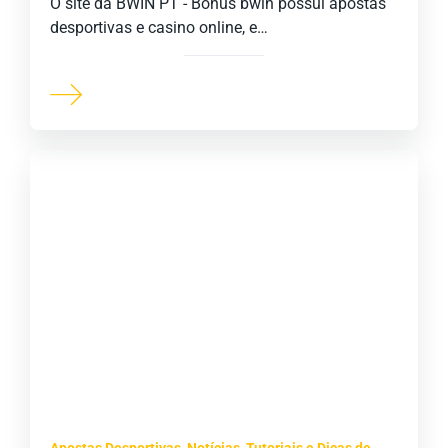
O site da BWIN PT - Bonus bwin possui apostas
desportivas e casino online, e…