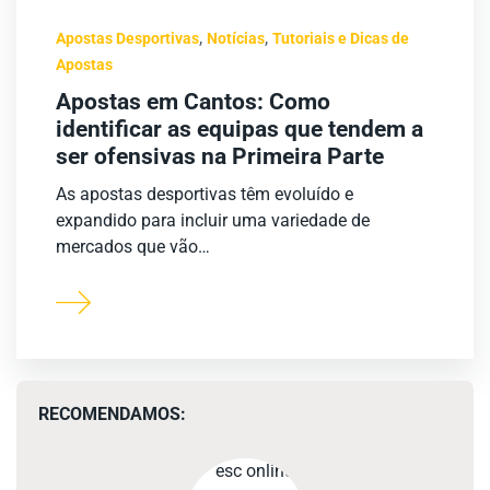
,
,
Apostas Desportivas
Notícias
Tutoriais e Dicas de
Apostas
Apostas em Cantos: Como
identificar as equipas que tendem a
ser ofensivas na Primeira Parte
As apostas desportivas têm evoluído e
expandido para incluir uma variedade de
mercados que vão…
RECOMENDAMOS: