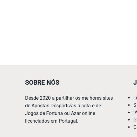
SOBRE NÓS
J
L
Desde 2020 a partilhar os melhores sites
S
de Apostas Desportivas à cota e de
I
Jogos de Fortuna ou Azar online
G
licenciados em Portugal.
G