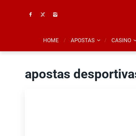
HOME
APOSTAS
CASINO
apostas desportiv