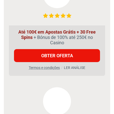
Até 100€ em Apostas Grátis + 30 Free
Spins
+ Bónus de 100% até 250€ no
Casino
OBTER OFERTA
Termos e condições
LER ANÁLISE