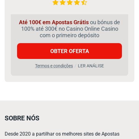
Até 100€ em Apostas Grátis
ou bónus de
100% até 300€ no Casino Online Casino
com o primeiro depósito
OBTER OFERTA
Termos e condições
LER ANÁLISE
SOBRE NÓS
Desde 2020 a partilhar os melhores sites de Apostas