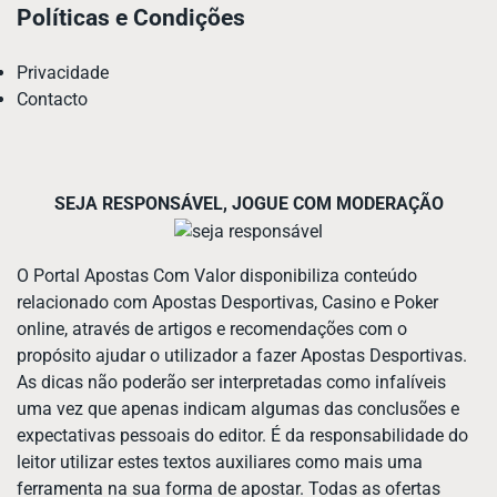
Políticas e Condições
Privacidade
Contacto
SEJA RESPONSÁVEL, JOGUE COM MODERAÇÃO
O Portal Apostas Com Valor disponibiliza conteúdo
relacionado com Apostas Desportivas, Casino e Poker
online, através de artigos e recomendações com o
propósito ajudar o utilizador a fazer Apostas Desportivas.
As dicas não poderão ser interpretadas como infalíveis
uma vez que apenas indicam algumas das conclusões e
expectativas pessoais do editor. É da responsabilidade do
leitor utilizar estes textos auxiliares como mais uma
ferramenta na sua forma de apostar. Todas as ofertas