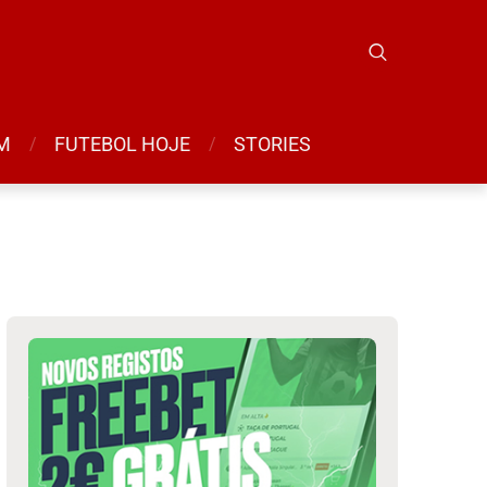
M
FUTEBOL HOJE
STORIES