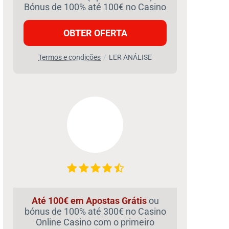
Bónus de 100% até 100€ no Casino
OBTER OFERTA
Termos e condições
LER ANÁLISE
Até 100€ em Apostas Grátis
ou
bónus de 100% até 300€ no Casino
Online Casino com o primeiro