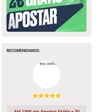
RECOMENDAMOS:
Até 100€ em Apostas Grátis + 30