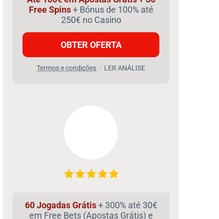
Free Spins
+ Bónus de 100% até
250€ no Casino
OBTER OFERTA
Termos e condições
LER ANÁLISE
60 Jogadas Grátis
+ 300% até 30€
em Free Bets (Apostas Grátis) e