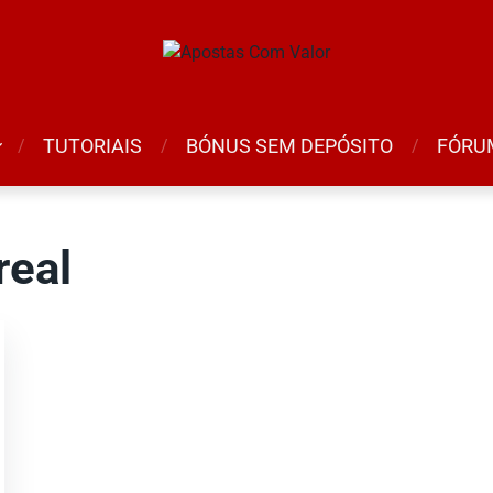
TUTORIAIS
BÓNUS SEM DEPÓSITO
FÓRU
real