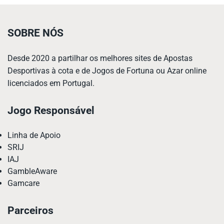
SOBRE NÓS
Desde 2020 a partilhar os melhores sites de Apostas
Desportivas à cota e de Jogos de Fortuna ou Azar online
licenciados em Portugal.
Jogo Responsável
Linha de Apoio
SRIJ
IAJ
GambleAware
Gamcare
Parceiros