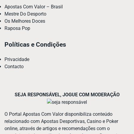
Apostas Com Valor – Brasil
Mestre Do Desporto
Os Melhores Doces
Raposa Pop
Políticas e Condições
Privacidade
Contacto
SEJA RESPONSÁVEL, JOGUE COM MODERAÇÃO
O Portal Apostas Com Valor disponibiliza conteúdo
relacionado com Apostas Desportivas, Casino e Poker
online, através de artigos e recomendações com o