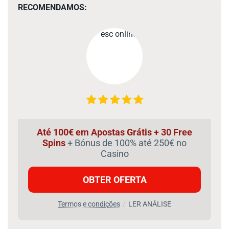
RECOMENDAMOS:
Até 100€ em Apostas Grátis + 30 Free
Spins
+ Bónus de 100% até 250€ no
Casino
OBTER OFERTA
Termos e condições
LER ANÁLISE