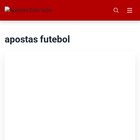
apostas futebol