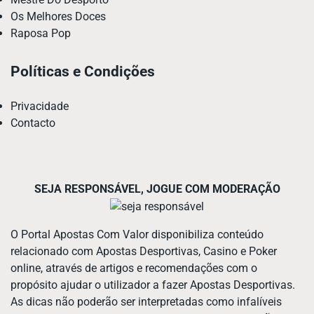
Os Melhores Doces
Raposa Pop
Políticas e Condições
Privacidade
Contacto
SEJA RESPONSÁVEL, JOGUE COM MODERAÇÃO
O Portal Apostas Com Valor disponibiliza conteúdo
relacionado com Apostas Desportivas, Casino e Poker
online, através de artigos e recomendações com o
propósito ajudar o utilizador a fazer Apostas Desportivas.
As dicas não poderão ser interpretadas como infalíveis