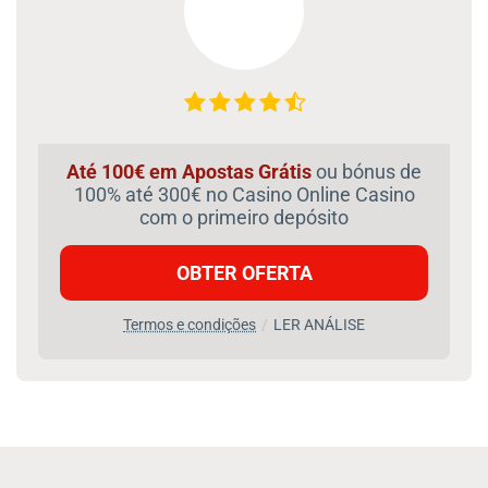
Até 100€ em Apostas Grátis
ou bónus de
100% até 300€ no Casino Online Casino
com o primeiro depósito
OBTER OFERTA
Termos e condições
LER ANÁLISE