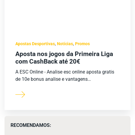
,
,
Apostas Desportivas
Notícias
Promos
Aposta nos jogos da Primeira Liga
com CashBack até 20€
A ESC Online - Analise esc online aposta gratis
de 10e bonus analise e vantagens…
RECOMENDAMOS: