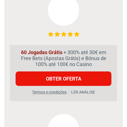
60 Jogadas Grátis
+ 300% até 30€ em
Free Bets (Apostas Grátis) e Bónus de
100% até 100€ no Casino
OBTER OFERTA
Termos e condições
LER ANÁLISE