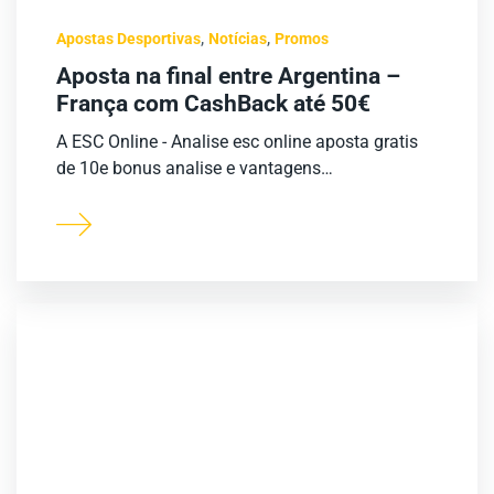
,
,
Apostas Desportivas
Notícias
Promos
Aposta na final entre Argentina –
França com CashBack até 50€
A ESC Online - Analise esc online aposta gratis
de 10e bonus analise e vantagens…