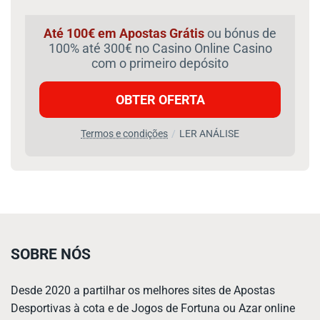
Até 100€ em Apostas Grátis
ou bónus de
100% até 300€ no Casino Online Casino
com o primeiro depósito
OBTER OFERTA
Termos e condições
LER ANÁLISE
SOBRE NÓS
Desde 2020 a partilhar os melhores sites de Apostas
Desportivas à cota e de Jogos de Fortuna ou Azar online