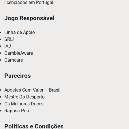
licenciados em Portugal.
Jogo Responsável
Linha de Apoio
SRIJ
IAJ
GambleAware
Gamcare
Parceiros
Apostas Com Valor – Brasil
Mestre Do Desporto
Os Melhores Doces
Raposa Pop
Políticas e Condições