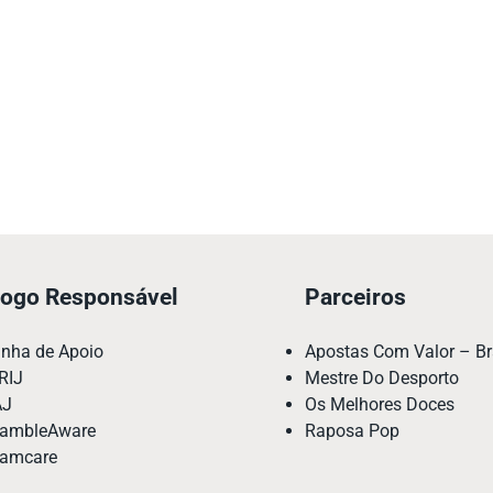
ogo Responsável
Parceiros
inha de Apoio
Apostas Com Valor – Br
RIJ
Mestre Do Desporto
AJ
Os Melhores Doces
ambleAware
Raposa Pop
amcare