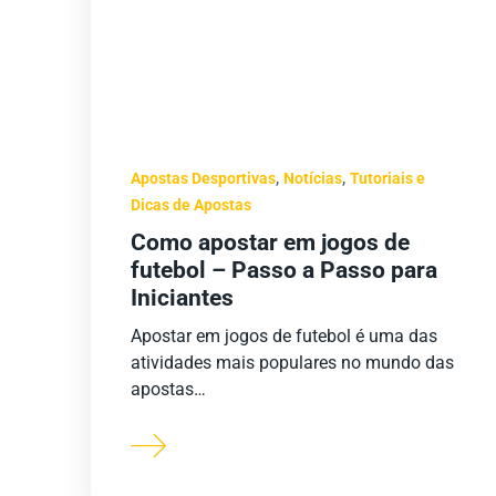
,
,
Apostas Desportivas
Notícias
Tutoriais e
Dicas de Apostas
Como apostar em jogos de
futebol – Passo a Passo para
Iniciantes
Apostar em jogos de futebol é uma das
atividades mais populares no mundo das
apostas…