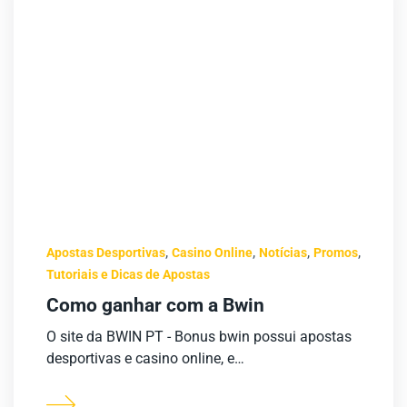
,
,
,
,
Apostas Desportivas
Casino Online
Notícias
Promos
Tutoriais e Dicas de Apostas
Como ganhar com a Bwin
O site da BWIN PT - Bonus bwin possui apostas
desportivas e casino online, e…