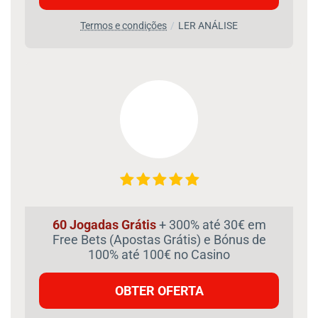
Termos e condições
LER ANÁLISE
60 Jogadas Grátis
+ 300% até 30€ em
Free Bets (Apostas Grátis) e Bónus de
100% até 100€ no Casino
OBTER OFERTA