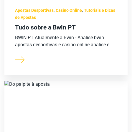
,
,
Apostas Desportivas
Casino Online
Tutoriais e Dicas
de Apostas
Tudo sobre a Bwin PT
BWIN PT Atualmente a Bwin - Analise bwin
apostas desportivas e casino online analise e…