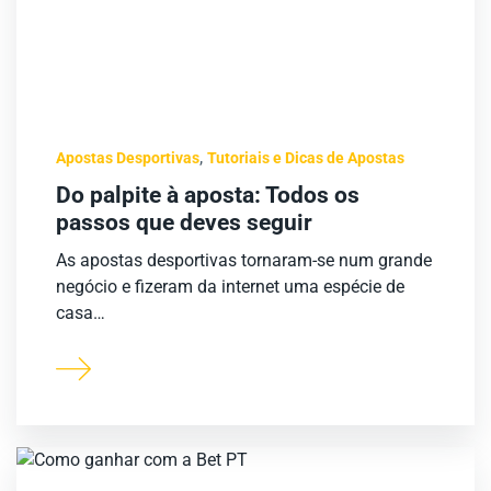
,
Apostas Desportivas
Tutoriais e Dicas de Apostas
Do palpite à aposta: Todos os
passos que deves seguir
As apostas desportivas tornaram-se num grande
negócio e fizeram da internet uma espécie de
casa…