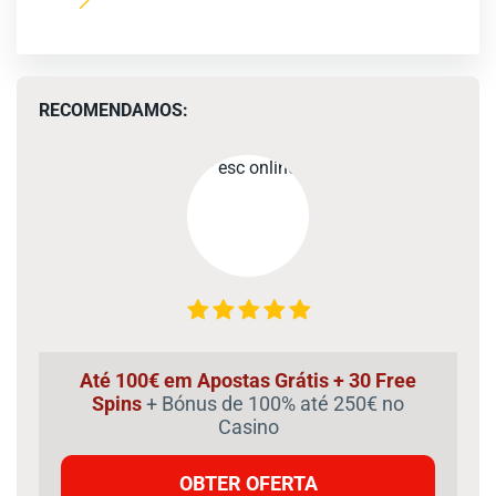
RECOMENDAMOS:
Até 100€ em Apostas Grátis + 30 Free
Spins
+ Bónus de 100% até 250€ no
Casino
OBTER OFERTA