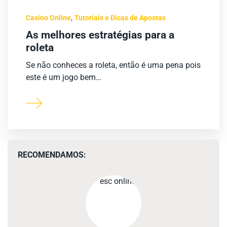
,
Casino Online
Tutoriais e Dicas de Apostas
As melhores estratégias para a
roleta
Se não conheces a roleta, então é uma pena pois
este é um jogo bem…
RECOMENDAMOS: