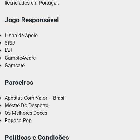
licenciados em Portugal.
Jogo Responsável
Linha de Apoio
SRIJ
IAJ
GambleAware
Gamcare
Parceiros
Apostas Com Valor – Brasil
Mestre Do Desporto
Os Melhores Doces
Raposa Pop
Políticas e Condições