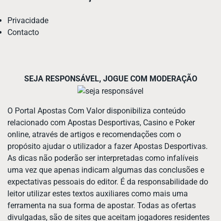
Privacidade
Contacto
SEJA RESPONSÁVEL, JOGUE COM MODERAÇÃO
O Portal Apostas Com Valor disponibiliza conteúdo
relacionado com Apostas Desportivas, Casino e Poker
online, através de artigos e recomendações com o
propósito ajudar o utilizador a fazer Apostas Desportivas.
As dicas não poderão ser interpretadas como infalíveis
uma vez que apenas indicam algumas das conclusões e
expectativas pessoais do editor. É da responsabilidade do
leitor utilizar estes textos auxiliares como mais uma
ferramenta na sua forma de apostar. Todas as ofertas
divulgadas, são de sites que aceitam jogadores residentes