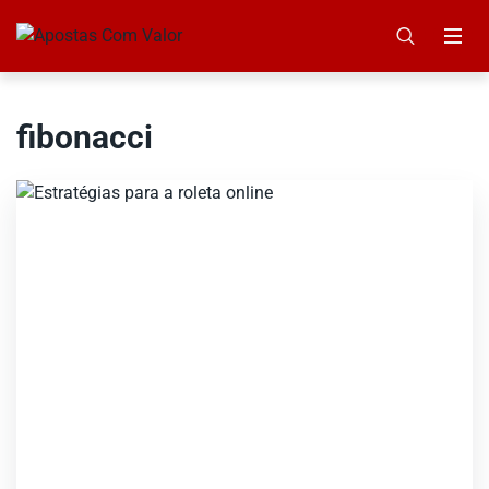
fibonacci