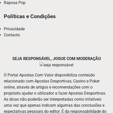
Raposa Pop
Políticas e Condições
Privacidade
Contacto
SEJA RESPONSÁVEL, JOGUE COM MODERAÇÃO
O Portal Apostas Com Valor disponibiliza conteúdo
relacionado com Apostas Desportivas, Casino e Poker
online, através de artigos e recomendações com o
propósito ajudar o utilizador a fazer Apostas Desportivas.
As dicas não poderão ser interpretadas como infalíveis
uma vez que apenas indicam algumas das conclusões e
expectativas pessoais do editor. É da responsabilidade do