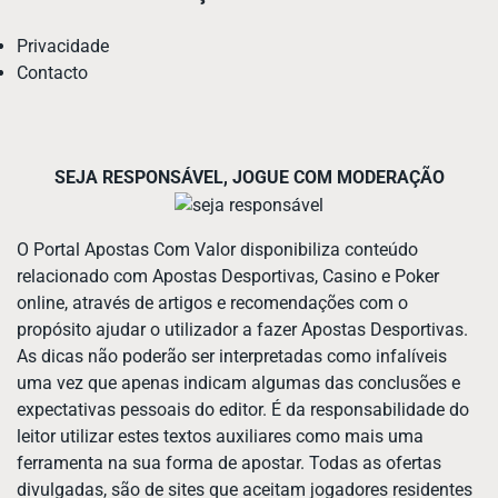
Privacidade
Contacto
SEJA RESPONSÁVEL, JOGUE COM MODERAÇÃO
O Portal Apostas Com Valor disponibiliza conteúdo
relacionado com Apostas Desportivas, Casino e Poker
online, através de artigos e recomendações com o
propósito ajudar o utilizador a fazer Apostas Desportivas.
As dicas não poderão ser interpretadas como infalíveis
uma vez que apenas indicam algumas das conclusões e
expectativas pessoais do editor. É da responsabilidade do
leitor utilizar estes textos auxiliares como mais uma
ferramenta na sua forma de apostar. Todas as ofertas
divulgadas, são de sites que aceitam jogadores residentes