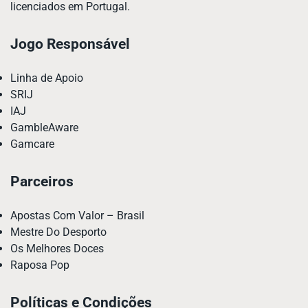
licenciados em Portugal.
Jogo Responsável
Linha de Apoio
SRIJ
IAJ
GambleAware
Gamcare
Parceiros
Apostas Com Valor – Brasil
Mestre Do Desporto
Os Melhores Doces
Raposa Pop
Políticas e Condições