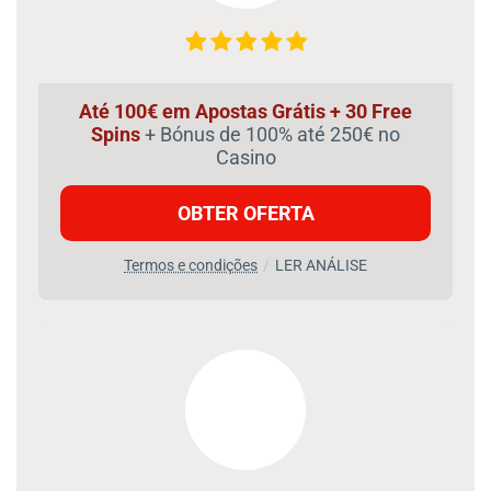
Até 100€ em Apostas Grátis + 30 Free
Spins
+ Bónus de 100% até 250€ no
Casino
OBTER OFERTA
Termos e condições
LER ANÁLISE