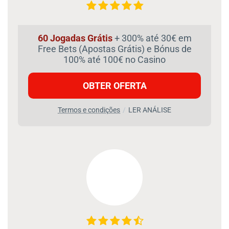
60 Jogadas Grátis
+ 300% até 30€ em
Free Bets (Apostas Grátis) e Bónus de
100% até 100€ no Casino
OBTER OFERTA
Termos e condições
LER ANÁLISE