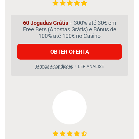
60 Jogadas Grátis
+ 300% até 30€ em
Free Bets (Apostas Grátis) e Bónus de
100% até 100€ no Casino
OBTER OFERTA
Termos e condições
LER ANÁLISE