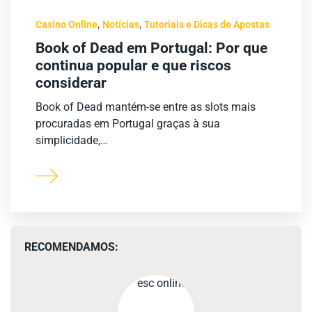
,
,
Casino Online
Notícias
Tutoriais e Dicas de Apostas
Book of Dead em Portugal: Por que
continua popular e que riscos
considerar
Book of Dead mantém-se entre as slots mais
procuradas em Portugal graças à sua
simplicidade,…
RECOMENDAMOS: