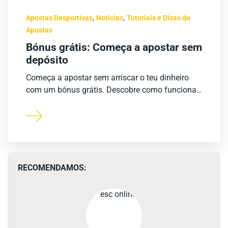
,
,
Apostas Desportivas
Notícias
Tutoriais e Dicas de
Apostas
Bónus grátis: Começa a apostar sem
depósito
Começa a apostar sem arriscar o teu dinheiro
com um bónus grátis. Descobre como funciona…
RECOMENDAMOS: