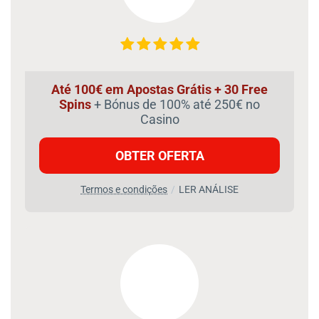
Até 100€ em Apostas Grátis + 30 Free
Spins
+ Bónus de 100% até 250€ no
Casino
OBTER OFERTA
Termos e condições
LER ANÁLISE