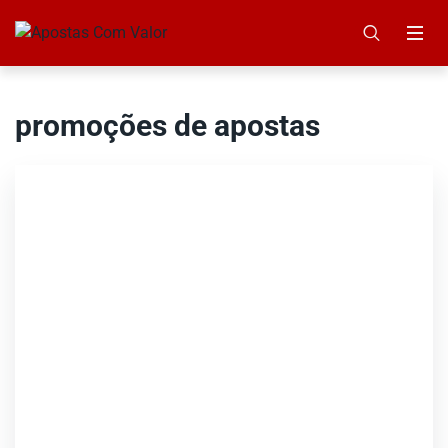
promoções de apostas