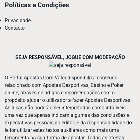
Políticas e Condições
Privacidade
Contacto
SEJA RESPONSÁVEL, JOGUE COM MODERAÇÃO
O Portal Apostas Com Valor disponibiliza conteúdo
relacionado com Apostas Desportivas, Casino e Poker
online, através de artigos e recomendações com o
propósito ajudar o utilizador a fazer Apostas Desportivas.
As dicas não poderão ser interpretadas como infalíveis
uma vez que apenas indicam algumas das conclusões e
expectativas pessoais do editor. É da responsabilidade do
leitor utilizar estes textos auxiliares como mais uma
ferramenta na sua forma de apostar. Todas as ofertas