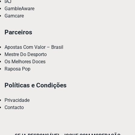
IAJ
GambleAware
Gamcare
Parceiros
Apostas Com Valor – Brasil
Mestre Do Desporto
Os Melhores Doces
Raposa Pop
Políticas e Condições
Privacidade
Contacto