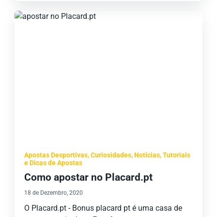
Apostas Desportivas
,
Curiosidades
,
Notícias
,
Tutoriais
e Dicas de Apostas
Como apostar no Placard.pt
18 de Dezembro, 2020
O Placard.pt - Bonus placard pt é uma casa de