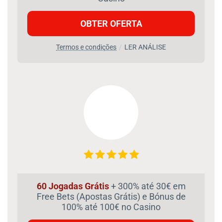
OBTER OFERTA
Termos e condições
LER ANÁLISE
60 Jogadas Grátis
+ 300% até 30€ em
Free Bets (Apostas Grátis) e Bónus de
100% até 100€ no Casino