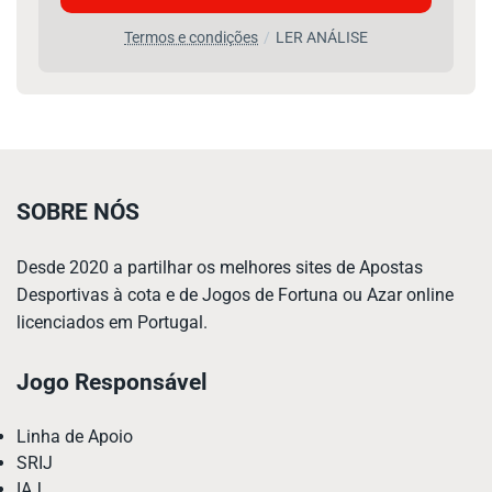
Termos e condições
LER ANÁLISE
SOBRE NÓS
Desde 2020 a partilhar os melhores sites de Apostas
Desportivas à cota e de Jogos de Fortuna ou Azar online
licenciados em Portugal.
Jogo Responsável
Linha de Apoio
SRIJ
IAJ