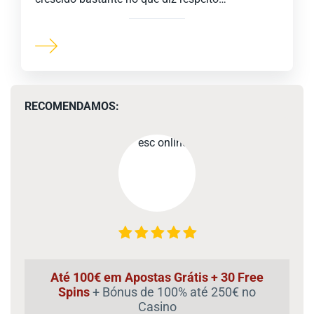
RECOMENDAMOS:
Até 100€ em Apostas Grátis + 30 Free
Spins
+ Bónus de 100% até 250€ no
Casino