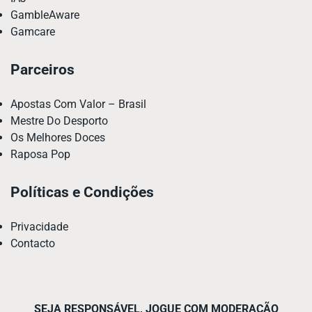
GambleAware
Gamcare
Parceiros
Apostas Com Valor – Brasil
Mestre Do Desporto
Os Melhores Doces
Raposa Pop
Políticas e Condições
Privacidade
Contacto
SEJA RESPONSÁVEL, JOGUE COM MODERAÇÃO