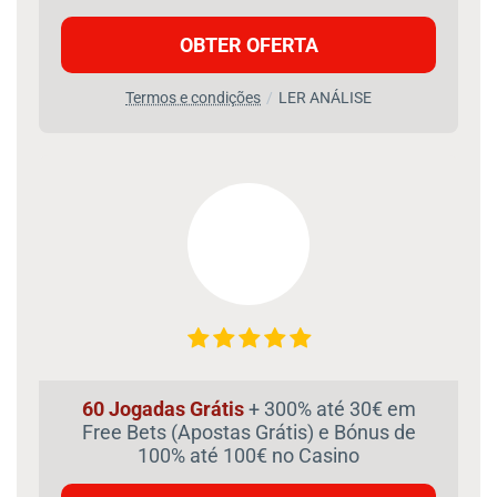
OBTER OFERTA
Termos e condições
LER ANÁLISE
60 Jogadas Grátis
+ 300% até 30€ em
Free Bets (Apostas Grátis) e Bónus de
100% até 100€ no Casino