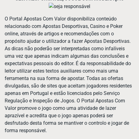
O Portal Apostas Com Valor disponibiliza conteúdo
relacionado com Apostas Desportivas, Casino e Poker
online, através de artigos e recomendações com o
propósito ajudar o utilizador a fazer Apostas Desportivas.
As dicas não poderão ser interpretadas como infalíveis
uma vez que apenas indicam algumas das conclusões e
expectativas pessoais do editor. É da responsabilidade do
leitor utilizar estes textos auxiliares como mais uma
ferramenta na sua forma de apostar. Todas as ofertas
divulgadas, são de sites que aceitam jogadores residentes
apenas em Portugal e estão licenciados pelo Serviço
Regulação e Inspeção de Jogos. O Portal Apostas Com
Valor promove o jogo como uma atividade de lazer
aprazível e acredita que o jogo apenas poderá ser
desfrutado desta forma se mantiver o controlo e jogar de
forma responsável.