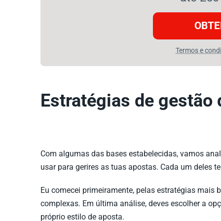
OBTE
Termos e cond
Estratégias de gestão
Com algumas das bases estabelecidas, vamos analis
usar para gerires as tuas apostas. Cada um deles t
Eu comecei primeiramente, pelas estratégias mais b
complexas. Em última análise, deves escolher a opç
próprio estilo de aposta.