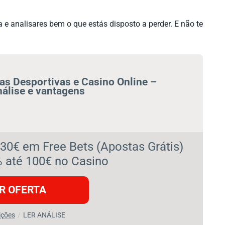
 e analisares bem o que estás disposto a perder. E não te
as Desportivas e Casino Online –
álise e vantagens
30€ em Free Bets (Apostas Grátis)
 até 100€ no Casino
R OFERTA
ições
LER ANÁLISE