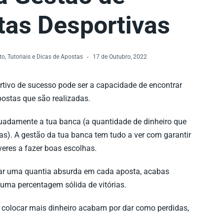
tas Desportivas
to
,
Tutoriais e Dicas de Apostas
17 de Outubro, 2022
rtivo de sucesso pode ser a capacidade de encontrar
postas que são realizadas.
quadamente a tua banca (a quantidade de dinheiro que
as). A gestão da tua banca tem tudo a ver com garantir
veres a fazer boas escolhas.
car uma quantia absurda em cada aposta, acabas
e uma percentagem sólida de vitórias.
 colocar mais dinheiro acabam por dar como perdidas,