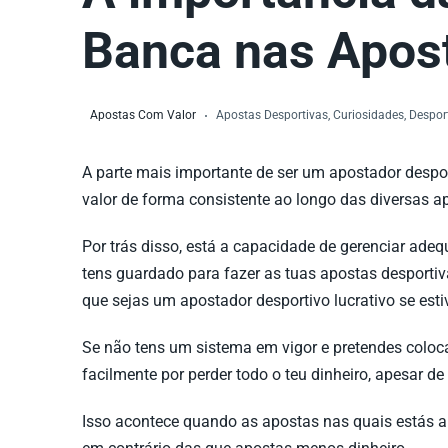
Banca nas Apos
Apostas Com Valor
Apostas Desportivas
,
Curiosidades
,
Despor
A parte mais importante de ser um apostador despo
valor de forma consistente ao longo das diversas a
Por trás disso, está a capacidade de gerenciar ade
tens guardado para fazer as tuas apostas desportiv
que sejas um apostador desportivo lucrativo se esti
Se não tens um sistema em vigor e pretendes colo
facilmente por perder todo o teu dinheiro, apesar d
Isso acontece quando as apostas nas quais estás a