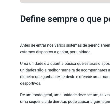
Define sempre o que p
Antes de entrar nos vários sistemas de gerenciamen
estamos dispostos a gastar, por unidade.
Uma unidade é a quantia básica que estarás dispost
unidades são a melhor maneira de acompanhares a t
dinheiro que ganhaste/perdeste e oferece uma mane
desportivos.
De um modo geral, uma unidade deve ser um, talvez d
uma sequência de derrotas pode causar algum dano r