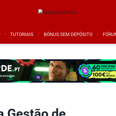
TUTORIAIS
BÓNUS SEM DEPÓSITO
FÓRU
a Gestão de