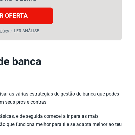
R OFERTA
ições
LER ANÁLISE
 de banca
ar as várias estratégias de gestão de banca que podes
em seus prós e contras.
ásicas, e de seguida comecei a ir para as mais
ão que funciona melhor para ti e se adapta melhor ao teu